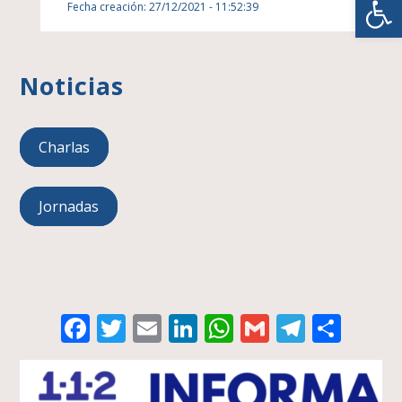
Fecha creación: 27/12/2021 - 11:52:39
Noticias
Charlas
Jornadas
Facebook
Twitter
Email
LinkedIn
WhatsApp
Gmail
Telegr
Comp