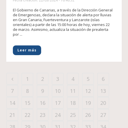
Fecha creacion: 22/03/2024 - 16:46:52
El Gobierno de Canarias, a través de la Dirección General
de Emergencias, declara la situación de alerta por lluvias
en Gran Canaria, Fuerteventura y Lanzarote (islas
orientales) a partir de las 15:00 horas de hoy, viernes 22
de marzo. Asimismo, actualiza la situación de prealerta
por ...
Leer más
1
2
3
4
5
6
7
8
9
10
11
12
13
14
15
16
17
18
19
20
21
22
23
24
25
26
27
28
29
30
31
32
33
34