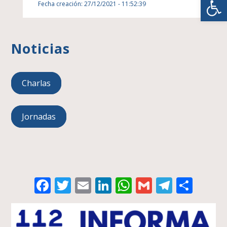
Fecha creación: 27/12/2021 - 11:52:39
Noticias
Charlas
Jornadas
Facebook
Twitter
Email
LinkedIn
WhatsApp
Gmail
Telegr
Comp