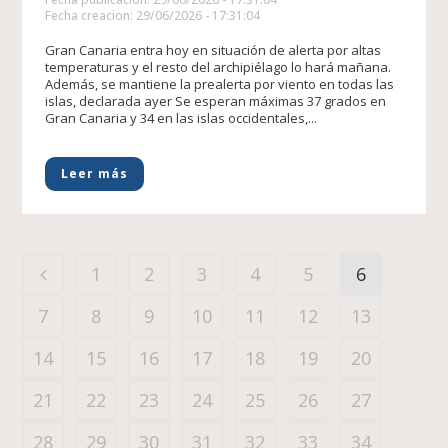
Fecha creacion: 29/06/2026 - 17:31:04
Gran Canaria entra hoy en situación de alerta por altas
temperaturas y el resto del archipiélago lo hará mañana.
Además, se mantiene la prealerta por viento en todas las
islas, declarada ayer Se esperan máximas 37 grados en
Gran Canaria y 34 en las islas occidentales,...
Leer más
1
2
3
4
5
6
7
8
9
10
11
12
13
14
15
16
17
18
19
20
21
22
23
24
25
26
27
28
29
30
31
32
33
34