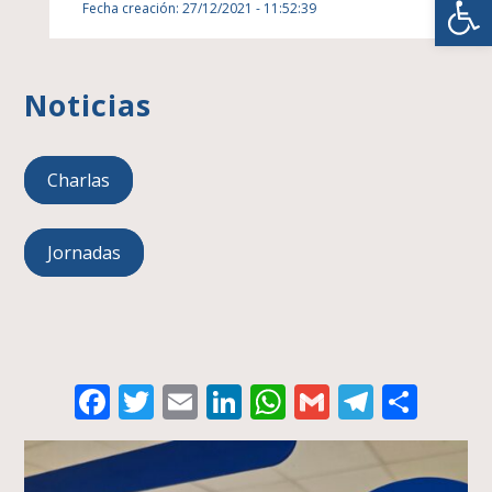
Fecha creación: 27/12/2021 - 11:52:39
Noticias
Charlas
Jornadas
Facebook
Twitter
Email
LinkedIn
WhatsApp
Gmail
Telegr
Comp