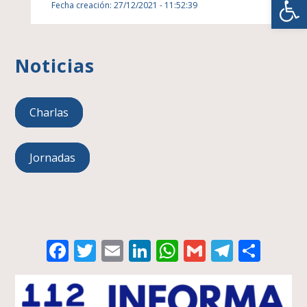
Fecha creación: 27/12/2021 - 11:52:39
Noticias
Charlas
Jornadas
Facebook
Twitter
Email
LinkedIn
WhatsApp
Gmail
Telegr
Comp