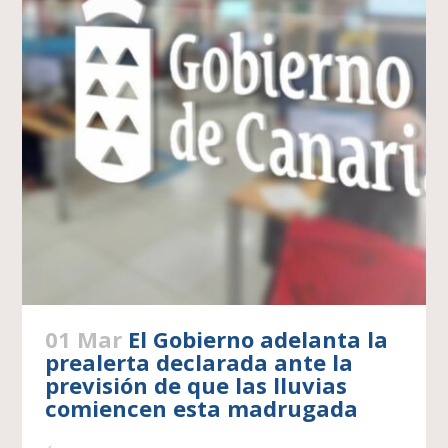
01 Mar
El Gobierno adelanta la
prealerta declarada ante la
previsión de que las lluvias
comiencen esta madrugada