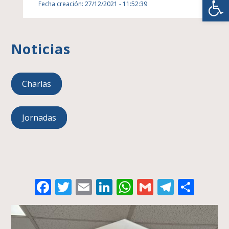
Fecha creación: 27/12/2021 - 11:52:39
Noticias
Charlas
Jornadas
Facebook
Twitter
Email
LinkedIn
WhatsApp
Gmail
Telegr
Comp