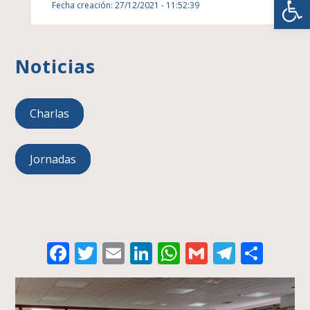
Fecha creación: 27/12/2021 - 11:52:39
Noticias
Charlas
Jornadas
Facebook
Twitter
Email
LinkedIn
WhatsApp
Gmail
Telegr
Comp