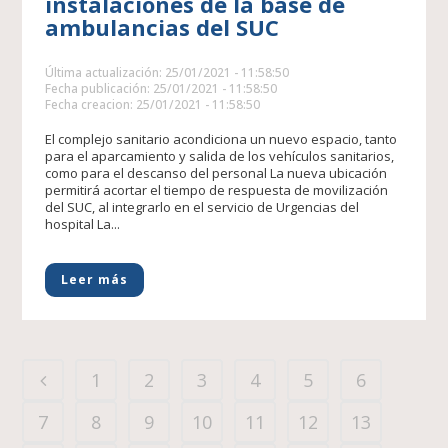
instalaciones de la base de
ambulancias del SUC
Última actualización: 25/01/2021 - 11:58:50
Fecha publicación: 25/01/2021 - 11:58:50
Fecha creacion: 25/01/2021 - 11:58:50
El complejo sanitario acondiciona un nuevo espacio, tanto
para el aparcamiento y salida de los vehículos sanitarios,
como para el descanso del personal La nueva ubicación
permitirá acortar el tiempo de respuesta de movilización
del SUC, al integrarlo en el servicio de Urgencias del
hospital La...
Leer más
1
2
3
4
5
6
7
8
9
10
11
12
13