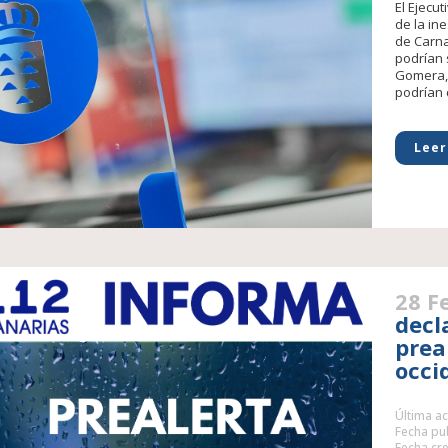
El Ejecut
de la in
de Carna
podrían 
Gomera, 
podrían c
Leer
28 F
decl
preal
occi
Última ac
Fecha pub
Fecha cre