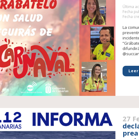
Última ac
Fecha pub
Fecha cre
La comun
preventi
incident
“Grábate
difundirá
@succana
Leer
27 F
decl
prea