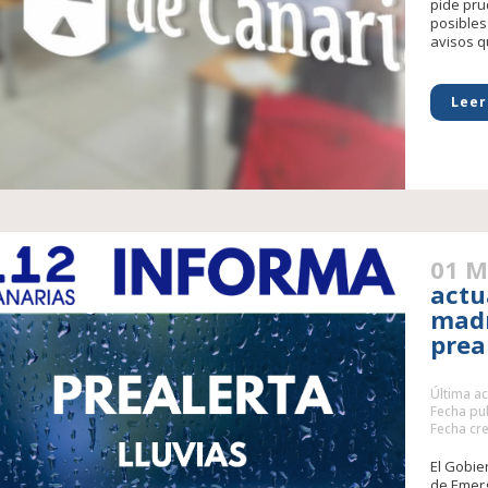
pide pru
posibles
avisos qu
Leer
01 M
actu
madr
prea
Última ac
Fecha pub
Fecha cre
El Gobie
de Emerg