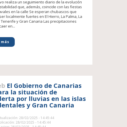
ivo realiza un seguimiento diario de la evolución
estabilidad que, además, coincide con las fiestas
vales en la calle Se esperan chubascos que
ser localmente fuertes en El Hierro, La Palma, La
Tenerife y Gran Canaria Las precipitaciones
aer en...
 más
eb
El Gobierno de Canarias
ara la situación de
erta por lluvias en las islas
dentales y Gran Canaria
tualización: 28/02/2025 - 14:45:44
licación: 28/02/2025 - 14:45:44
acion: 28/02/2025 - 14:45:44