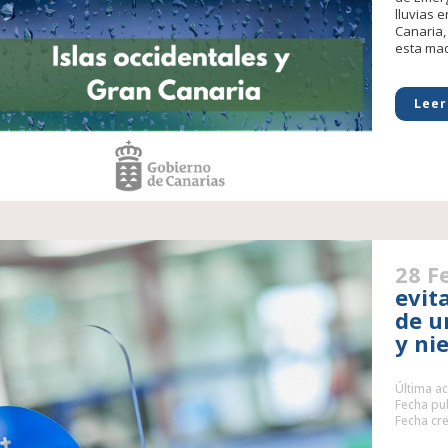
lluvias 
Canaria,
esta mad
Leer
28 F
evit
de u
y ni
Última ac
Fecha pub
Fecha cre