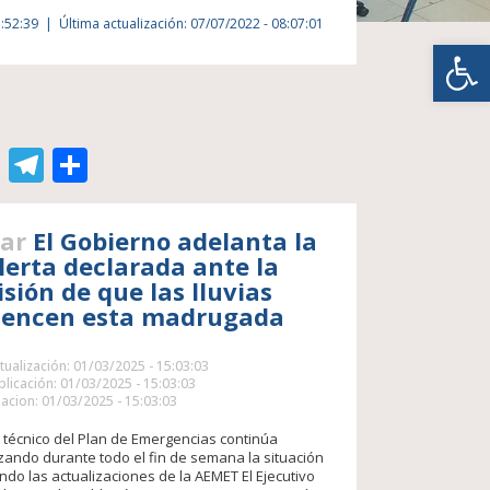
1:52:39
Última actualización: 07/07/2022 - 08:07:01
Abrir
edIn
atsApp
Gmail
Telegram
Compartir
ar
El Gobierno adelanta la
lerta declarada ante la
isión de que las lluvias
encen esta madrugada
tualización: 01/03/2025 - 15:03:03
licación: 01/03/2025 - 15:03:03
acion: 01/03/2025 - 15:03:03
é técnico del Plan de Emergencias continúa
zando durante todo el fin de semana la situación
ndo las actualizaciones de la AEMET El Ejecutivo