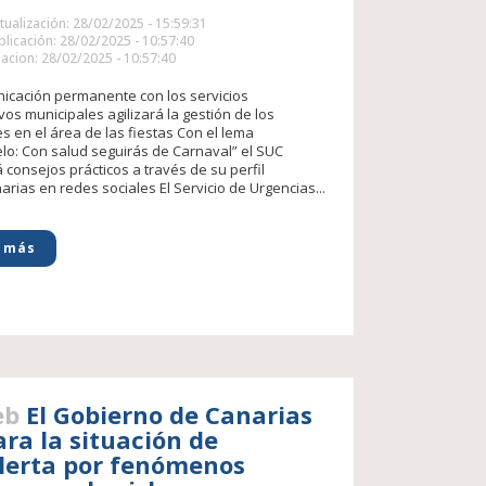
tualización: 28/02/2025 - 15:59:31
licación: 28/02/2025 - 10:57:40
acion: 28/02/2025 - 10:57:40
icación permanente con los servicios
vos municipales agilizará la gestión de los
es en el área de las fiestas Con el lema
lo: Con salud seguirás de Carnaval” el SUC
 consejos prácticos a través de su perfil
rias en redes sociales El Servicio de Urgencias...
 más
eb
El Gobierno de Canarias
ara la situación de
lerta por fenómenos