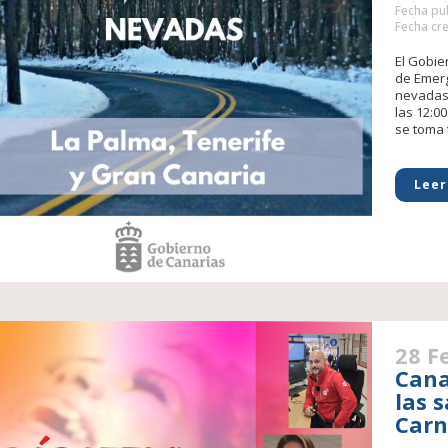
Fecha pub
Fecha cre
El Gobie
de Emerg
nevadas 
las 12:0
se toma 
Leer
28 F
Cana
las 
Carn