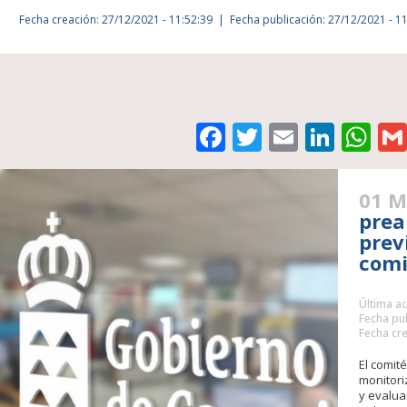
Fecha creación: 27/12/2021 - 11:52:39
Fecha publicación: 27/12/2021 - 1
Facebook
Twitter
Email
Link
Wh
01 M
prea
prev
comi
Última ac
Fecha pub
Fecha cre
El comit
monitori
y evalua