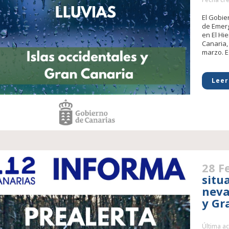
El Gobie
de Emerg
en El Hi
Canaria, 
marzo. E
Leer
28 F
situ
neva
y Gr
Última ac