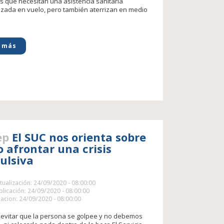
s que necesitan una asistencia sanitaria
izada en vuelo, pero también aterrizan en medio
 más
ep
El SUC nos orienta sobre
 afrontar una crisis
ulsiva
tualización: 24/09/2020 - 08:00:00
licación: 24/09/2020 - 08:00:00
acion: 24/09/2020 - 08:00:00
evitar que la persona se golpee y no debemos