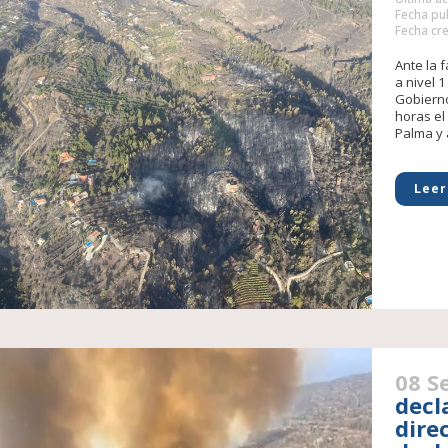
Fecha pub
Fecha cre
Ante la f
a nivel 1
Gobierno
horas el 
Palma y a
Leer
08 S
decl
dire