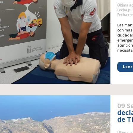
Última ac
Fecha pub
Fecha cre
Las mani
con masc
ciudadan
emergenc
atención
necesita 
Leer
09 S
decl
de T
Última ac