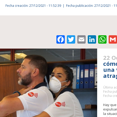
Fecha creación: 27/12/2021 - 11:52:39
Fecha publicación: 27/12/2021 - 1
Facebook
Twitter
Email
Link
Wh
22 O
cómo
una 
atra
Última ac
Fecha pub
Fecha cre
Hay que 
expulsar
la situa