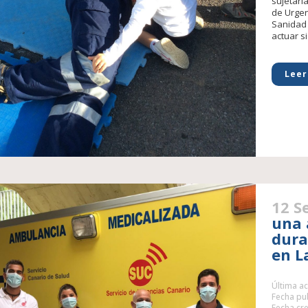
sujetarla
de Urgen
Sanidad 
actuar si
Leer
12 S
una 
dura
en L
Última ac
Fecha pub
Fecha cre