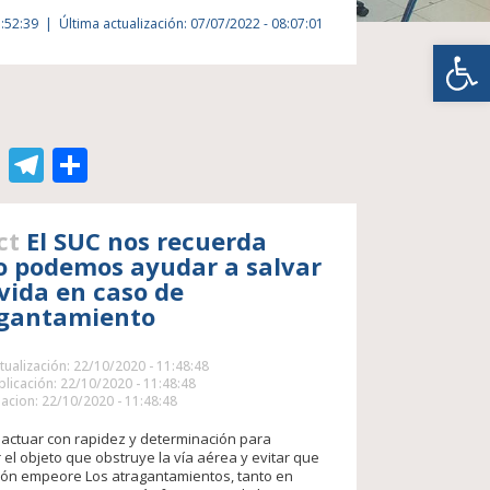
1:52:39
Última actualización: 07/07/2022 - 08:07:01
Abrir
edIn
atsApp
Gmail
Telegram
Compartir
ct
El SUC nos recuerda
 podemos ayudar a salvar
vida en caso de
gantamiento
tualización: 22/10/2020 - 11:48:48
licación: 22/10/2020 - 11:48:48
acion: 22/10/2020 - 11:48:48
actuar con rapidez y determinación para
 el objeto que obstruye la vía aérea y evitar que
ción empeore Los atragantamientos, tanto en