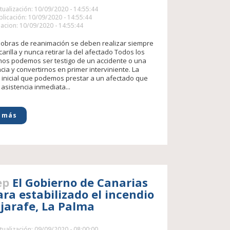
tualización: 10/09/2020 - 14:55:44
licación: 10/09/2020 - 14:55:44
acion: 10/09/2020 - 14:55:44
obras de reanimación se deben realizar siempre
arilla y nunca retirar la del afectado Todos los
os podemos ser testigo de un accidente o una
ia y convertirnos en primer interviniente. La
 inicial que podemos prestar a un afectado que
asistencia inmediata...
 más
ep
El Gobierno de Canarias
ara estabilizado el incendio
ijarafe, La Palma
tualización: 09/09/2020 - 08:00:00