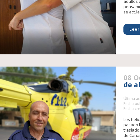
adultos 
pensamos
se actúa.
Leer
08 O
de a
Última ac
Fecha pub
Fecha cre
Los heli
pasado l
traslado
de Canari