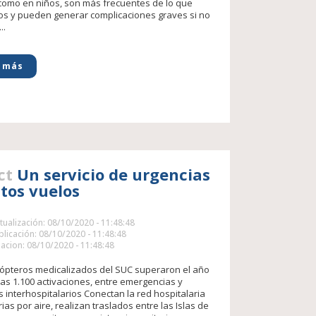
como en niños, son más frecuentes de lo que
 y pueden generar complicaciones graves si no
..
 más
ct
Un servicio de urgencias
ltos vuelos
tualización: 08/10/2020 - 11:48:48
licación: 08/10/2020 - 11:48:48
acion: 08/10/2020 - 11:48:48
cópteros medicalizados del SUC superaron el año
as 1.100 activaciones, entre emergencias y
s interhospitalarios Conectan la red hospitalaria
as por aire, realizan traslados entre las Islas de