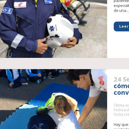
paciente
especial
de una...
Leer
24 S
cómo
conv
Última ac
Fecha pub
Fecha cre
Hay que 