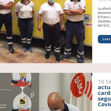
La afect
dotación
El Paso 
asistida
del SUC,
Leer
10 S
actu
card
segu
Covi