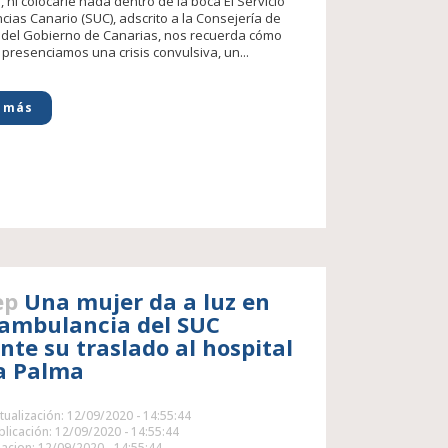
, ni colocarle nada dentro de la boca El Servicio
cias Canario (SUC), adscrito a la Consejería de
del Gobierno de Canarias, nos recuerda cómo
 presenciamos una crisis convulsiva, un...
 más
ep
Una mujer da a luz en
ambulancia del SUC
nte su traslado al hospital
a Palma
tualización: 12/09/2020 - 14:55:44
licación: 12/09/2020 - 14:55:44
acion: 12/09/2020 - 14:55:44