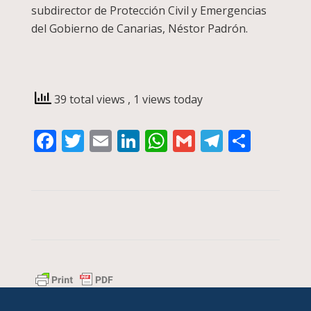
subdirector de Protección Civil y Emergencias
del Gobierno de Canarias, Néstor Padrón.
39 total views
, 1 views today
Facebook
Twitter
Email
LinkedIn
WhatsApp
Gmail
Telegra
Compa