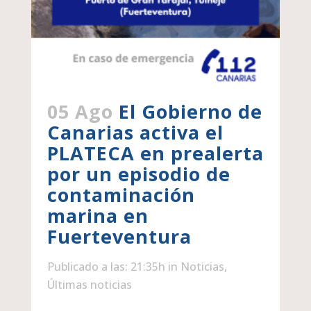
05 Ago
El Gobierno de
Canarias activa el
PLATECA en prealerta
por un episodio de
contaminación
marina en
Fuerteventura
Publicado a las: 21:35h
in
Noticias
,
Últimas noticias