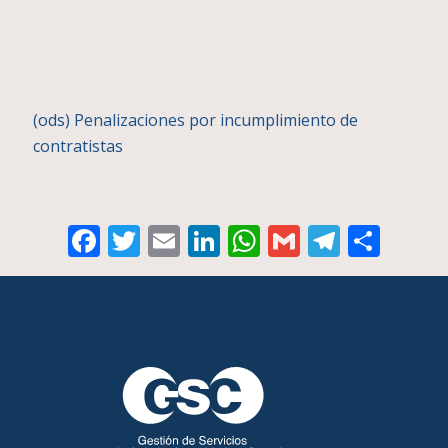
(ods) Penalizaciones por incumplimiento de
contratistas
Facebook
Twitter
Email
LinkedIn
WhatsApp
Gmail
Telegr
Comp