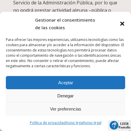
Servicio de la Administración Pública, por lo que
no podrá prestar actividad alguna –pública o
privada- sin la previa concesión de la
Gestionar el consentimiento
compatibilidad por parte del órgano
de las cookies
competente de la administración. La
Para ofrecer las mejores experiencias, utilizamos tecnologías como las
inobservancia de dicha regulación podrá
cookies para almacenar y/o acceder a la información del dispositivo. El
suponer la resolución del contrato con GSC, sin
consentimiento de estas tecnologías nos permitirá procesar datos
perjuicio de las medidas disciplinarias que
como el comportamiento de navegación o las identificaciones únicas
en este sitio. No consentir o retirar el consentimiento, puede afectar
pudieran adoptarse por el otro órgano
negativamente a ciertas características y funciones.
contratante.
PERÍODO DE PRUEBA: De conformidad con lo
Aceptar
dispuesto en el convenio colectivo, se establece
Denegar
para este personal un periodo de prueba de 60
días. Se considerará superado el periodo de
Ver preferencias
prueba en aquellos casos en los que se efectúe
actividad laboral discontinua en el puesto,
Política de privacidad
Aviso legal
Aviso legal
siempre y cuando se supere los 60 días en un