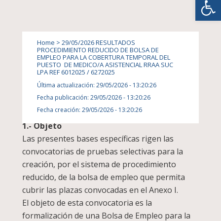
BOLSA CONTRATACION ACUMULADA 29/05/2026
Home
>
29/05/2026 RESULTADOS
PROCEDIMIENTO REDUCIDO DE BOLSA DE
RESULTADOS PROCEDIMIENTO REDUCIDO DE
EMPLEO PARA LA COBERTURA TEMPORAL DEL
PUESTO DE MEDICO/A ASISTENCIAL RRAA SUC
BOLSA DE EMPLEO PARA LA COBERTURA
LPA REF 6012025 / 6272025
TEMPORAL DEL PUESTO DE MEDICO/A
Última actualización: 29/05/2026 - 13:20:26
ASISTENCIAL RRAA SUC LPA REF 6012025 /
Fecha publicación: 29/05/2026 - 13:20:26
6272025
Fecha creación: 29/05/2026 - 13:20:26
1.- Objeto
Las presentes bases específicas rigen las
convocatorias de pruebas selectivas para la
creación, por el sistema de procedimiento
reducido, de la bolsa de empleo que permita
cubrir las plazas convocadas en el Anexo I.
El objeto de esta convocatoria es la
formalización de una Bolsa de Empleo para la