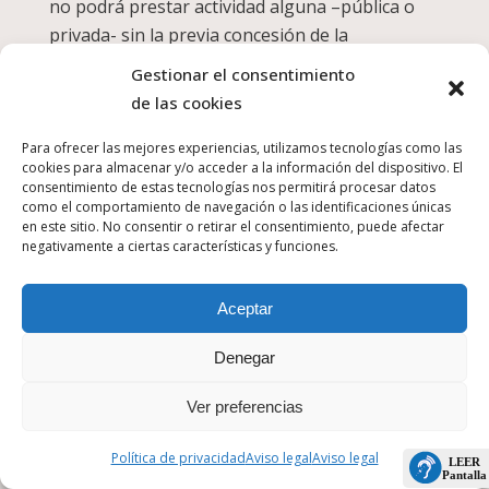
no podrá prestar actividad alguna –pública o
privada- sin la previa concesión de la
compatibilidad por parte del órgano
Gestionar el consentimiento
competente de la administración. La
de las cookies
inobservancia de dicha regulación podrá
suponer la resolución del contrato con GSC, sin
Para ofrecer las mejores experiencias, utilizamos tecnologías como las
cookies para almacenar y/o acceder a la información del dispositivo. El
perjuicio de las medidas disciplinarias que
consentimiento de estas tecnologías nos permitirá procesar datos
pudieran adoptarse por el otro órgano
como el comportamiento de navegación o las identificaciones únicas
en este sitio. No consentir o retirar el consentimiento, puede afectar
contratante.
negativamente a ciertas características y funciones.
PERÍODO DE PRUEBA: De conformidad con lo
dispuesto en el convenio colectivo, se establece
Aceptar
para este personal un periodo de prueba de 60
Denegar
días. Se considerará superado el periodo de
prueba en aquellos casos en los que se efectúe
Ver preferencias
actividad laboral discontinua en el puesto,
siempre y cuando se supere los 60 días en un
Política de privacidad
Aviso legal
Aviso legal
año, independientemente del número de