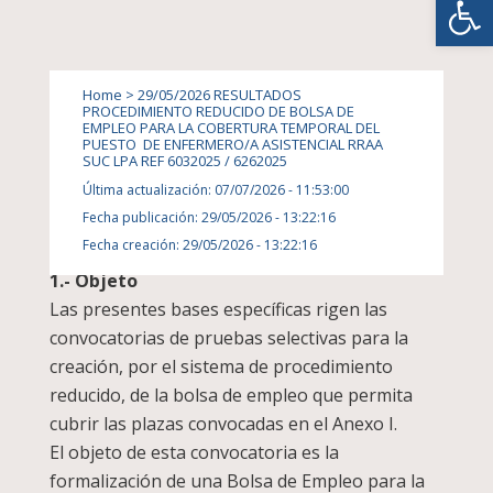
BOLSA CONTRATACION ACUMULADA 07/07/2026
Home
>
29/05/2026 RESULTADOS
PROCEDIMIENTO REDUCIDO DE BOLSA DE
RESULTADOS PROCEDIMIENTO REDUCIDO DE
EMPLEO PARA LA COBERTURA TEMPORAL DEL
PUESTO DE ENFERMERO/A ASISTENCIAL RRAA
BOLSA DE EMPLEO PARA LA COBERTURA
SUC LPA REF 6032025 / 6262025
TEMPORAL DEL PUESTO DE ENFERMERO/A
Última actualización: 07/07/2026 - 11:53:00
ASISTENCIAL RRAA SUC LPA REF 6032025 /
Fecha publicación: 29/05/2026 - 13:22:16
6262025
Fecha creación: 29/05/2026 - 13:22:16
1.- Objeto
Las presentes bases específicas rigen las
convocatorias de pruebas selectivas para la
creación, por el sistema de procedimiento
reducido, de la bolsa de empleo que permita
cubrir las plazas convocadas en el Anexo I.
El objeto de esta convocatoria es la
formalización de una Bolsa de Empleo para la