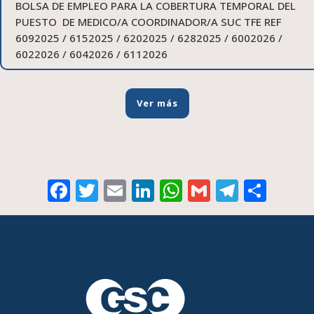
BOLSA DE EMPLEO PARA LA COBERTURA TEMPORAL DEL
PUESTO DE MEDICO/A COORDINADOR/A SUC TFE REF
6092025 / 6152025 / 6202025 / 6282025 / 6002026 /
6022026 / 6042026 / 6112026
Ver más
Facebook
Twitter
Email
LinkedIn
WhatsApp
Gmail
Telegr
Comp