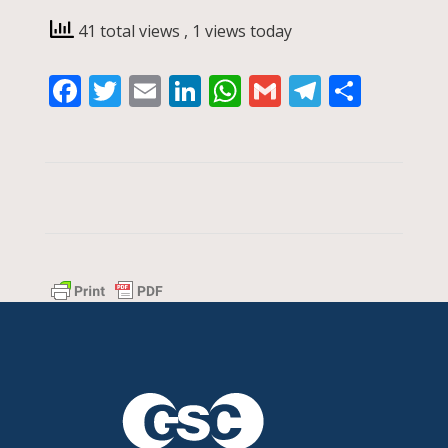
41 total views
, 1 views today
Facebook
Twitter
Email
LinkedIn
WhatsApp
Gmail
Telegra
Compa