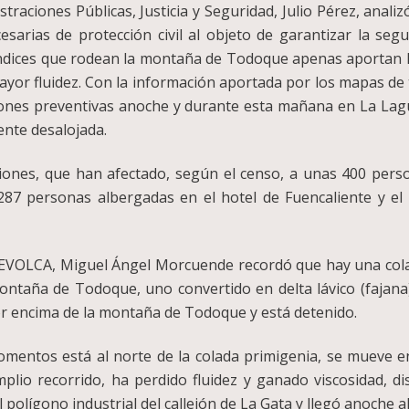
traciones Públicas, Justicia y Seguridad, Julio Pérez, analiz
sarias de protección civil al objeto de garantizar la segu
éndices que rodean la montaña de Todoque apenas aportan la
yor fluidez. Con la información aportada por los mapas de tr
ones preventivas anoche y durante esta mañana en La Lagun
nte desalojada.
ones, que han afectado, según el censo, a unas 400 person
87 personas albergadas en el hotel de Fuencaliente y el 
l PEVOLCA, Miguel Ángel Morcuende recordó que hay una col
montaña de Todoque, uno convertido en delta lávico (fajana)
or encima de la montaña de Todoque y está detenido.
mentos está al norte de la colada primigenia, se mueve en
plio recorrido, ha perdido fluidez y ganado viscosidad, di
 polígono industrial del callejón de La Gata y llegó anoche a