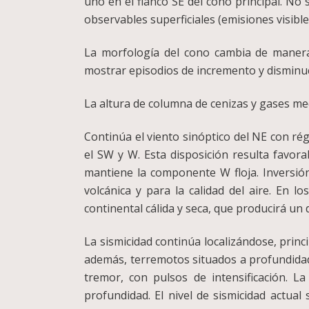
uno en el flanco SE del cono principal. No
observables superficiales (emisiones visible
La morfología del cono cambia de manera 
mostrar episodios de incremento y disminuc
La altura de columna de cenizas y gases med
Continúa el viento sinóptico del NE con rég
el SW y W. Esta disposición resulta favora
mantiene la componente W floja. Inversión
volcánica y para la calidad del aire. En
continental cálida y seca, que producirá un 
La sismicidad continúa localizándose, princ
además, terremotos situados a profundidade
tremor, con pulsos de intensificación.
profundidad. El nivel de sismicidad actu