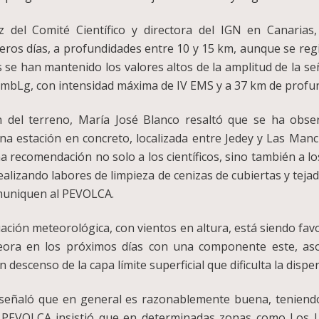
oz del Comité Científico y directora del IGN en Canaria
meros días, a profundidades entre 10 y 15 km, aunque se re
 se han mantenido los valores altos de la amplitud de la señ
mbLg, con intensidad máxima de IV EMS y a 37 km de profu
n del terreno, María José Blanco resaltó que se ha obs
una estación en concreto, localizada entre Jedey y Las Manc
a recomendación no solo a los científicos, sino también a l
ealizando labores de limpieza de cenizas de cubiertas y tej
omuniquen al PEVOLCA.
ituación meteorológica, con vientos en altura, está siendo fa
mpeora en los próximos días con una componente este, as
n descenso de la capa límite superficial que dificulta la dispe
e señaló que en general es razonablemente buena, tenie
el PEVOLCA insistió que en determinadas zonas como Los L