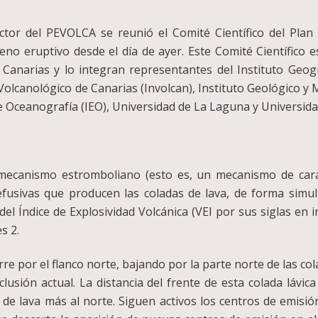
ctor del PEVOLCA se reunió el Comité Científico del Plan
no eruptivo desde el día de ayer. Este Comité Científico 
Canarias y lo integran representantes del Instituto Geogr
o Volcanológico de Canarias (Involcan), Instituto Geológico 
 Oceanografía (IEO), Universidad de La Laguna y Universida
mecanismo estromboliano (esto es, un mecanismo de cará
efusivas que producen las coladas de lava, de forma simul
el Índice de Explosividad Volcánica (VEI por sus siglas en i
s 2.
curre por el flanco norte, bajando por la parte norte de las co
lusión actual. La distancia del frente de esta colada láv
de lava más al norte. Siguen activos los centros de emisión 