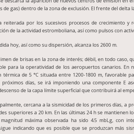
 se descarta la aparición de nuevos centros de emisión en el
s de gas) dentro de la zona de exclusión. El frente del delta 
reiterada por los sucesivos procesos de crecimiento y r
ión de la actividad estromboliana, así como pulsos con acti
ida hoy, así como su dispersión, alcanza los 2600 m.
imen de brisas en la zona de interés; débil, en todo caso, q
ble para la operatividad de los aeropuertos canarios. En 
 térmica de 5 °C situada entre 1200-1800 m, favorable para
 los próximos días, se irá imponiendo una componente E as
descenso de la capa límite superficial que contribuirá al empe
ipalmente, cercana a la sismicidad de los primeros días, a p
s superiores a 20 km. En las últimas 24 h se mantienen los 
 La magnitud máxima observada ha sido 4.5 mbLg, con i
al sigue indicando que es posible que se produzcan más si