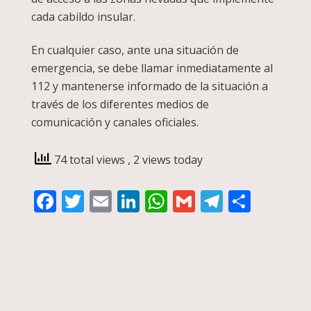
cada cabildo insular.
En cualquier caso, ante una situación de
emergencia, se debe llamar inmediatamente al
112 y mantenerse informado de la situación a
través de los diferentes medios de
comunicación y canales oficiales.
74 total views
, 2 views today
Facebook
Twitter
Email
LinkedIn
WhatsApp
Gmail
Telegra
Compa