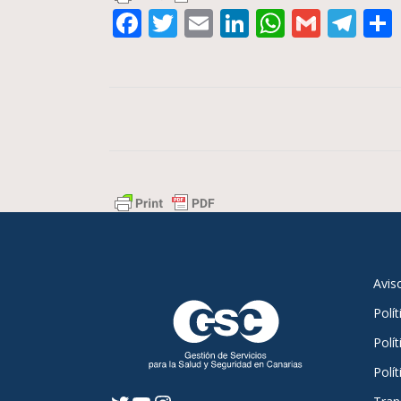
Facebook
Twitter
Email
LinkedIn
WhatsA
Gmail
Te
Avis
Polí
Polít
Polí