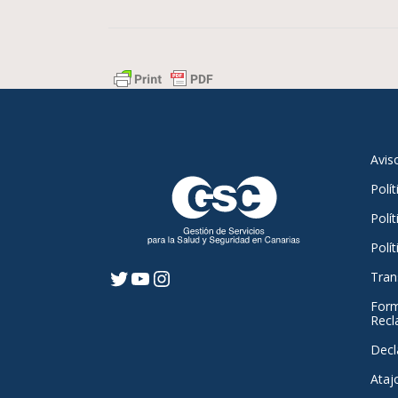
Avis
Polí
Polít
Polí
Tran
Twitter
YouTube
Instagram
Form
Recl
Decl
Ataj