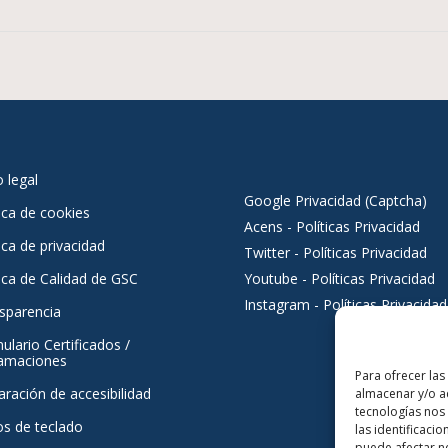
o legal
Google Privacidad (Captcha)
tica de cookies
Acens - Políticas Privacidad
ica de privacidad
Twitter - Políticas Privacidad
tica de Calidad de GSC
Youtube - Políticas Privacidad
Instagram - Políticas Privacidad
sparencia
ulario Certificados /
amaciones
Para ofrecer las
aración de accesibilidad
almacenar y/o ac
tecnologías nos
os de teclado
las identificacio
puede afectar ne