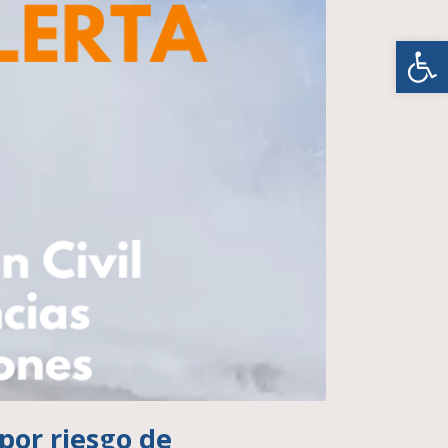
Abrir
por riesgo de