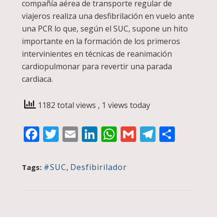
compañía aérea de transporte regular de
viajeros realiza una desfibrilación en vuelo ante
una PCR lo que, según el SUC, supone un hito
importante en la formación de los primeros
intervinientes en técnicas de reanimación
cardiopulmonar para revertir una parada
cardiaca.
1182 total views
, 1 views today
Facebook
Twitter
Email
LinkedIn
WhatsApp
Gmail
Telegra
Compa
#SUC
,
Desfibirilador
Tags: