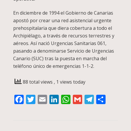
En diciembre de 1994 el Gobierno de Canarias
apostó por crear una red asistencial urgente
prehospitalaria que diera cobertura a todo el
Archipiélago, a través de recursos terrestres y
aéreos. Así nació Urgencias Sanitarias 061,
pasando a denominarse Servicio de Urgencias
Canario (SUC) tras la puesta en marcha del
teléfono único de emergencias 1-1-2.
88 total views
, 1 views today
Facebook
Twitter
Email
LinkedIn
WhatsApp
Gmail
Telegra
Compa