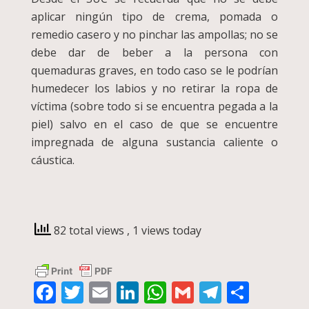
aplicar ningún tipo de crema, pomada o
remedio casero y no pinchar las ampollas; no se
debe dar de beber a la persona con
quemaduras graves, en todo caso se le podrían
humedecer los labios y no retirar la ropa de
víctima (sobre todo si se encuentra pegada a la
piel) salvo en el caso de que se encuentre
impregnada de alguna sustancia caliente o
cáustica.
82 total views
, 1 views today
Facebook
Twitter
Email
LinkedIn
WhatsApp
Gmail
Telegra
Compa