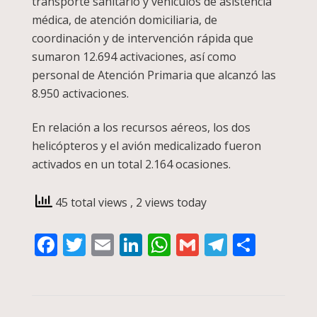
transporte sanitario y vehículos de asistencia
médica, de atención domiciliaria, de
coordinación y de intervención rápida que
sumaron 12.694 activaciones, así como
personal de Atención Primaria que alcanzó las
8.950 activaciones.
En relación a los recursos aéreos, los dos
helicópteros y el avión medicalizado fueron
activados en un total 2.164 ocasiones.
45 total views
, 2 views today
Facebook
Twitter
Email
LinkedIn
WhatsApp
Gmail
Telegra
Compa