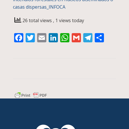
casas dispersas_INFOCA
26 total views
, 1 views today
Facebook
Twitter
Email
LinkedIn
WhatsApp
Gmail
Telegra
Compa