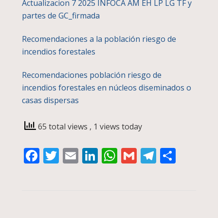
Actualizacion 7 2025 INFOCA AM EH LP LG TF y
partes de GC_firmada
Recomendaciones a la población riesgo de
incendios forestales
Recomendaciones población riesgo de
incendios forestales en núcleos diseminados o
casas dispersas
65 total views
, 1 views today
Facebook
Twitter
Email
LinkedIn
WhatsApp
Gmail
Telegra
Compa