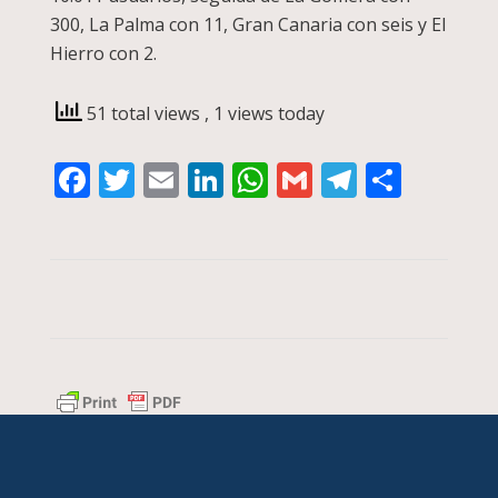
300, La Palma con 11, Gran Canaria con seis y El
Hierro con 2.
51 total views
, 1 views today
Facebook
Twitter
Email
LinkedIn
WhatsApp
Gmail
Telegra
Compa