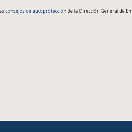
tes
consejos de autoprotección
de la Dirección General de E
pp
legram
Compartir