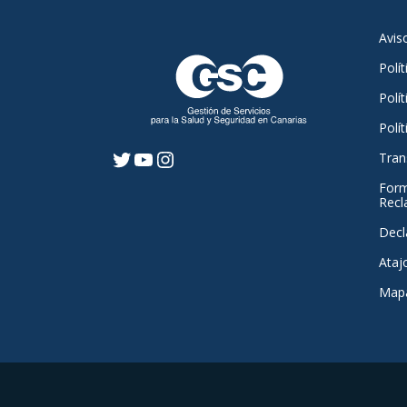
Avis
Polí
Polít
Polí
Tran
Twitter
YouTube
Instagram
Form
Recl
Decl
Ataj
Mapa