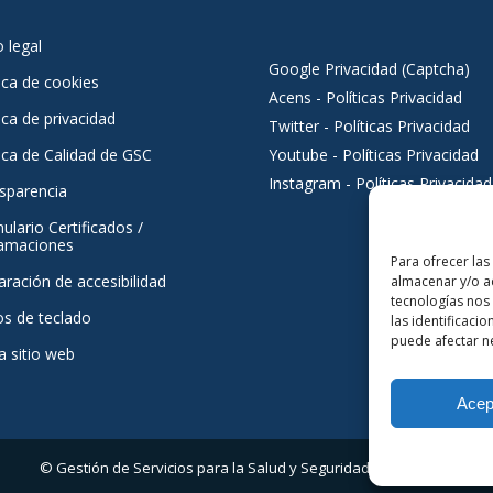
o legal
Google Privacidad (Captcha)
tica de cookies
Acens - Políticas Privacidad
ica de privacidad
Twitter - Políticas Privacidad
tica de Calidad de GSC
Youtube - Políticas Privacidad
Instagram - Políticas Privacidad
sparencia
ulario Certificados /
amaciones
Para ofrecer las
aración de accesibilidad
almacenar y/o ac
tecnologías nos
os de teclado
las identificacio
puede afectar ne
 sitio web
Acep
© Gestión de Servicios para la Salud y Seguridad en Canarias