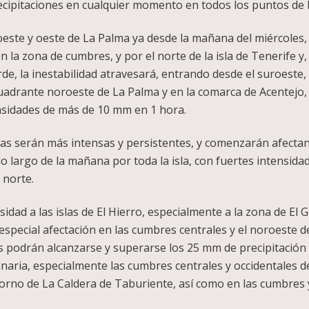
pitaciones en cualquier momento en todos los puntos de la
este y oeste de La Palma ya desde la mañana del miércoles,
 en la zona de cumbres, y por el norte de la isla de Tenerife y
arde, la inestabilidad atravesará, entrando desde el suroeste
uadrante noroeste de La Palma y en la comarca de Acentejo,
nsidades de más de 10 mm en 1 hora.
uvias serán más intensas y persistentes, y comenzarán afectan
o largo de la mañana por toda la isla, con fuertes intensid
 norte.
dad a las islas de El Hierro, especialmente a la zona de El Go
pecial afectación en las cumbres centrales y el noroeste de 
 podrán alcanzarse y superarse los 25 mm de precipitación e
anaria, especialmente las cumbres centrales y occidentales d
torno de La Caldera de Taburiente, así como en las cumbres 