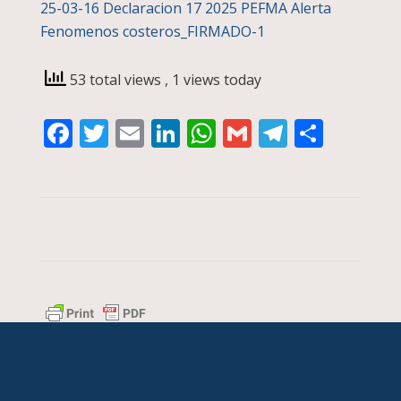
25-03-16 Declaracion 17 2025 PEFMA Alerta
Fenomenos costeros_FIRMADO-1
53 total views
, 1 views today
Facebook
Twitter
Email
LinkedIn
WhatsApp
Gmail
Telegra
Compa