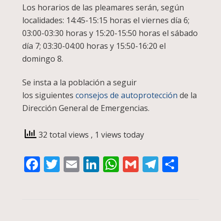
Los horarios de las pleamares serán, según
localidades: 14:45-15:15 horas el viernes día 6;
03:00-03:30 horas y 15:20-15:50 horas el sábado
día 7; 03:30-04:00 horas y 15:50-16:20 el
domingo 8.
Se insta a la población a seguir
los siguientes
consejos de autoprotección
de la
Dirección General de Emergencias.
32 total views
, 1 views today
Facebook
Twitter
Email
LinkedIn
WhatsApp
Gmail
Telegra
Compa