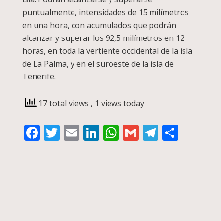
puntualmente, intensidades de 15 milímetros
en una hora, con acumulados que podrán
alcanzar y superar los 92,5 milímetros en 12
horas, en toda la vertiente occidental de la isla
de La Palma, y en el suroeste de la isla de
Tenerife.
17 total views
, 1 views today
Facebook
Twitter
Email
LinkedIn
WhatsApp
Gmail
Telegra
Compa