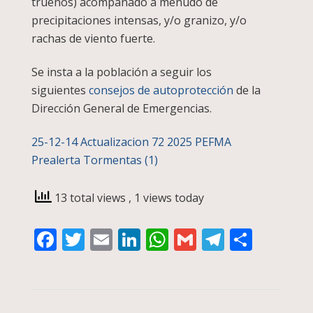
truenos) acompañado a menudo de
precipitaciones intensas, y/o granizo, y/o
rachas de viento fuerte.
Se insta a la población a seguir los
siguientes
consejos de autoprotección
de la
Dirección General de Emergencias.
25-12-14 Actualizacion 72 2025 PEFMA
Prealerta Tormentas (1)
13 total views
, 1 views today
Facebook
Twitter
Email
LinkedIn
WhatsApp
Gmail
Telegra
Compa