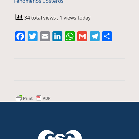
Fenómenos Costeros
34 total views
, 1 views today
Facebook
Twitter
Email
LinkedIn
WhatsApp
Gmail
Telegra
Compa