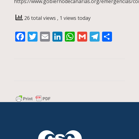
https://www.gobiernodecanarias.org/emergencias/co
26 total views
, 1 views today
Facebook
Twitter
Email
LinkedIn
WhatsApp
Gmail
Telegra
Compa