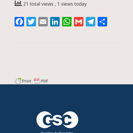
21 total views
, 1 views today
Facebook
Twitter
Email
LinkedIn
WhatsApp
Gmail
Telegra
Compa