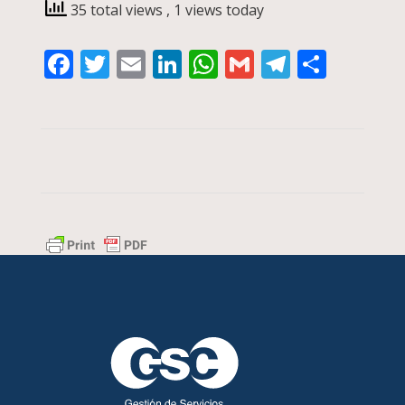
35 total views
, 1 views today
Facebook
Twitter
Email
LinkedIn
WhatsApp
Gmail
Telegra
Compa