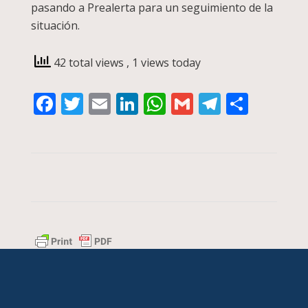
pasando a Prealerta para un seguimiento de la
situación.
42 total views
, 1 views today
Facebook
Twitter
Email
LinkedIn
WhatsApp
Gmail
Telegra
Compa