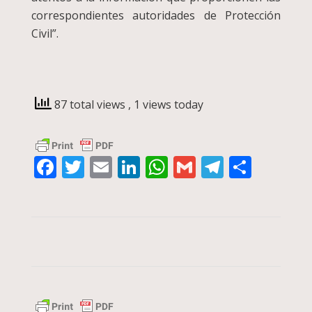
correspondientes autoridades de Protección
Civil”.
87 total views
, 1 views today
Facebook
Twitter
Email
LinkedIn
WhatsApp
Gmail
Telegra
Compa