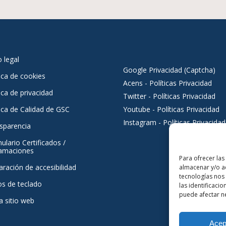
o legal
Google Privacidad (Captcha)
tica de cookies
Acens - Políticas Privacidad
ica de privacidad
Twitter - Políticas Privacidad
tica de Calidad de GSC
Youtube - Políticas Privacidad
Instagram - Políticas Privacidad
sparencia
ulario Certificados /
amaciones
Para ofrecer las
aración de accesibilidad
almacenar y/o ac
tecnologías nos
os de teclado
las identificacio
puede afectar ne
 sitio web
Acep