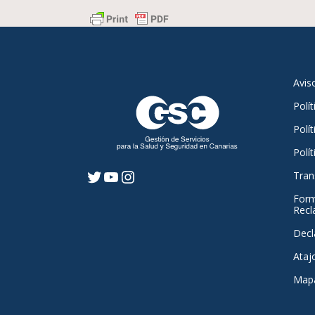
Avis
Polí
Polít
Polí
Tran
Twitter
YouTube
Instagram
Form
Recl
Decl
Ataj
Mapa