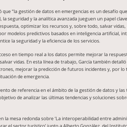
 que “la gestión de datos en emergencias es un desafío que 
 la seguridad y la analítica avanzada jueguen un papel clave”.
spuesta, optimizar los recursos y, sobre todo, salvar vidas,
or modelos predictivos basados en inteligencia artificial, in
ce la seguridad y la eficiencia de los servicios.
cceso en tiempo real a los datos permite mejorar la respues
alvar vidas. En esta línea de trabajo, García también detalló 
atrones, mejorar la predicción de futuros incidentes y, por 
situación de emergencia.
to de referencia en el ámbito de la gestión de datos y las
objetivo de analizar las últimas tendencias y soluciones sob
en la mesa redonda sobre ‘La interoperabilidad entre adminis
r el sector turístico’ junto a Alberto González, del Instituto