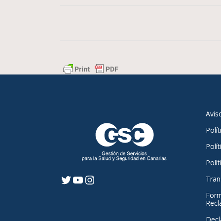
Avis
Polí
Polít
Polí
Tran
Twitter
YouTube
Instagram
Form
Recl
Decl