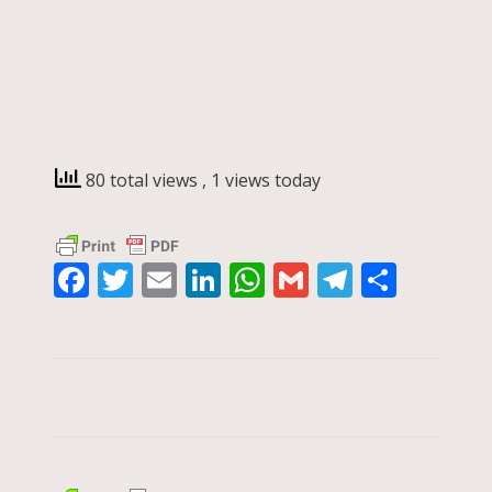
80 total views
, 1 views today
Facebook
Twitter
Email
LinkedIn
WhatsApp
Gmail
Telegra
Compa