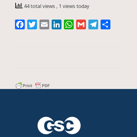
44 total views
, 1 views today
Facebook
Twitter
Email
LinkedIn
WhatsApp
Gmail
Telegra
Compa