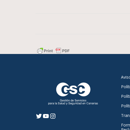
Avis
Polí
Polít
Polí
Tran
Twitter
YouTube
Instagram
Form
Recl