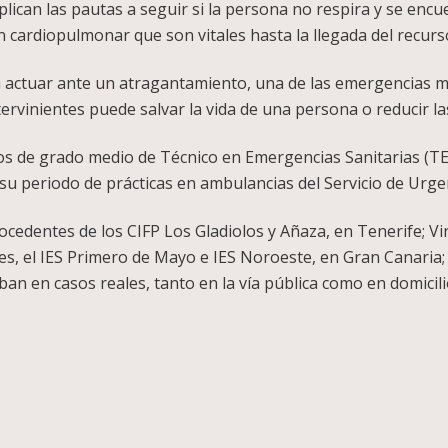
lican las pautas a seguir si la persona no respira y se encu
 cardiopulmonar que son vitales hasta la llegada del recurso
actuar ante un atragantamiento, una de las emergencias má
tervinientes puede salvar la vida de una persona o reducir la
clos de grado medio de Técnico en Emergencias Sanitarias (T
o su periodo de prácticas en ambulancias del Servicio de Urge
ocedentes de los CIFP Los Gladiolos y Añaza, en Tenerife; Vi
imes, el IES Primero de Mayo e IES Noroeste, en Gran Canaria
 en casos reales, tanto en la vía pública como en domicilio
pp
legram
Compartir