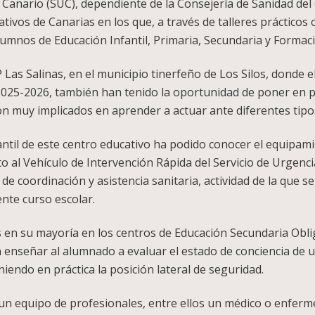
 Canario (SUC), dependiente de la Consejería de Sanidad del
ivos de Canarias en los que, a través de talleres prácticos o
umnos de Educación Infantil, Primaria, Secundaria y Formaci
Las Salinas, en el municipio tinerfeño de Los Silos, donde 
025-2026, también han tenido la oportunidad de poner en pr
ron muy implicados en aprender a actuar ante diferentes tip
antil de este centro educativo ha podido conocer el equipam
o al Vehículo de Intervención Rápida del Servicio de Urgenc
e coordinación y asistencia sanitaria, actividad de la que s
ente curso escolar.
os en su mayoría en los centros de Educación Secundaria Obl
n enseñar al alumnado a evaluar el estado de conciencia de
iendo en práctica la posición lateral de seguridad.
 un equipo de profesionales, entre ellos un médico o enferm