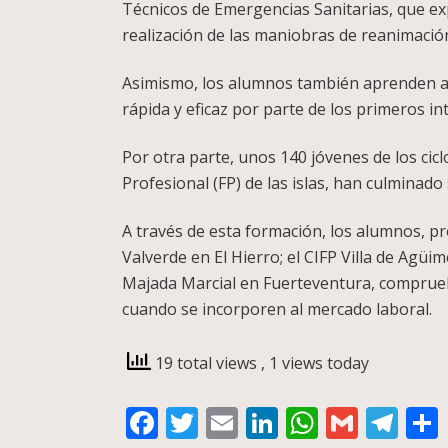
Técnicos de Emergencias Sanitarias, que exp
realización de las maniobras de reanimación
Asimismo, los alumnos también aprenden a 
rápida y eficaz por parte de los primeros in
Por otra parte, unos 140 jóvenes de los ci
Profesional (FP) de las islas, han culminad
A través de esta formación, los alumnos, pr
Valverde en El Hierro; el CIFP Villa de Agü
Majada Marcial en Fuerteventura, comprueban
cuando se incorporen al mercado laboral.
19 total views
, 1 views today
Facebook
Twitter
Email
LinkedIn
WhatsA
Gmail
Te