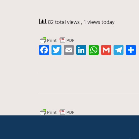
82 total views
, 1 views today
Facebook
Twitter
Email
LinkedIn
WhatsA
Gmail
Te