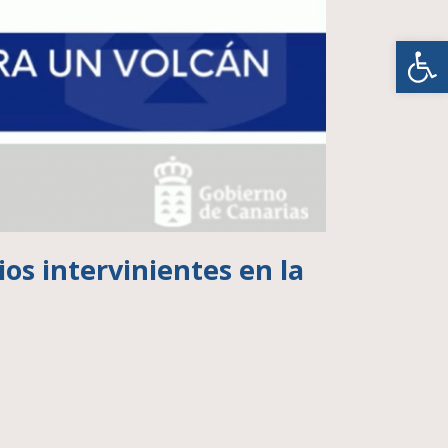
Abrir
ios intervinientes en la