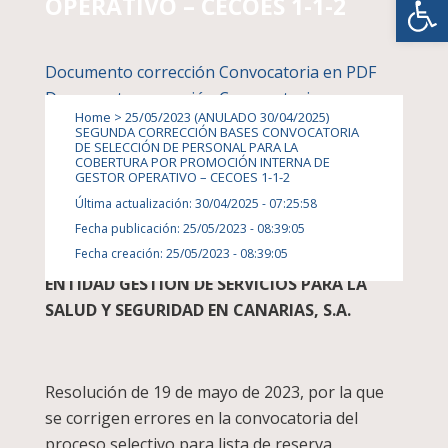
OPERATIVO – CECOES 1-1-2
Documento corrección Convocatoria en PDF
Documento corrección Convocatoria en
Home
>
25/05/2023 (ANULADO 30/04/2025)
formato open document
SEGUNDA CORRECCIÓN BASES CONVOCATORIA
DE SELECCIÓN DE PERSONAL PARA LA
COBERTURA POR PROMOCIÓN INTERNA DE
GESTOR OPERATIVO – CECOES 1-1-2
BASES PARA LA COBERTURA POR
Última actualización: 30/04/2025 - 07:25:58
Fecha publicación: 25/05/2023 - 08:39:05
PROMOCIÓN INTERNA
Fecha creación: 25/05/2023 - 08:39:05
DE GESTOR OPERATIVO CECOES 1-1-2 PARA LA
ENTIDAD GESTIÓN DE SERVICIOS PARA LA
SALUD Y SEGURIDAD EN CANARIAS, S.A.
Resolución de 19 de mayo de 2023, por la que
se corrigen errores en la convocatoria del
proceso selectivo para lista de reserva