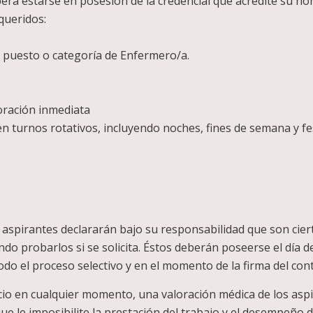
berá estarse en posesión de la credencial que acredite su h
queridos:
 puesto o categoría de Enfermero/a.
poración inmediata
en turnos rotativos, incluyendo noches, fines de semana y fe
as aspirantes declararán bajo su responsabilidad que son cie
do probarlos si se solicita. Éstos deberán poseerse el día d
do el proceso selectivo y en el momento de la firma del cont
ficio en cualquier momento, una valoración médica de los as
que le imposibilite la prestación del trabajo y el desempeño 