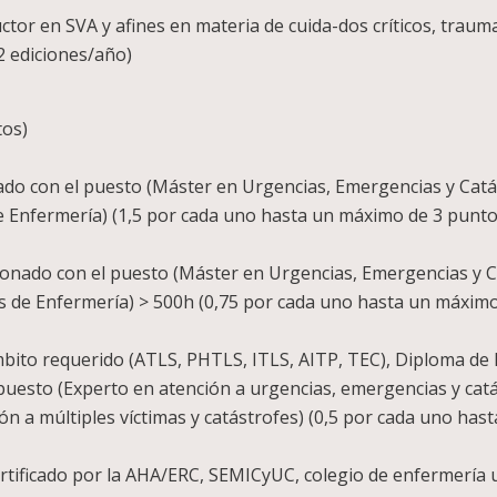
te/instructor en SVA y afines en materia de cu
s (mínimo de 2 e
onocimientos (máxi
r relacionado con el puesto (Máster en Urgencias
Enfermería) (1,5 por cada uno has
ior relacionado con el puesto (Máster en Urgencia
ermería) > 500h (0,75 por cada uno ha
da con el ámbito requerido (ATLS, PHTLS, ITLS,
 (Experto en atención a urgencias, emergencias y
imas y catástrofes) (0,5 por cada uno h
ultos (Certificado por la AHA/ERC, SEMICyUC, co