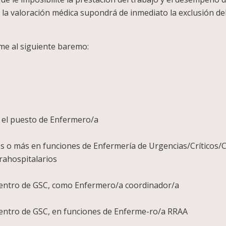
de la valoración médica supondrá de inmediato la exclusión del
me al siguiente baremo:
OS DE VALO
ia (máx. 12 p
nal de 4 años o más en el pu
da de 4 años o más en funciones de Enfermerí
spitalarios y/o extr
e 2 años o más, dentro de GSC, como 
 2 años o más, dentro de GSC, en funci