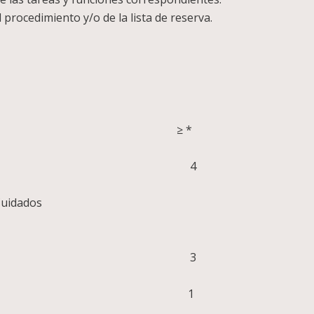
 procedimiento y/o de la lista de reserva.
RACIÓN
untos) ≥ *
esto de Enfermero/a 4
a de Urgencias/Críticos/Cuidados
ahospitalarios
Enfermero/a coordinador/a 3
ones de Enferme-ro/a RRAA 1