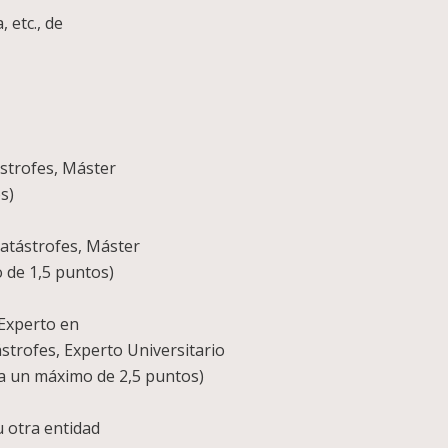
ida-dos críticos, trauma, etc., de
diciones/año)
mo 8 puntos)
, Emergencias y Catástrofes, Máster
ta un máximo de 3 puntos)
s, Emergencias y Catástrofes, Máster
sta un máximo de 1,5 puntos)
 AITP, TEC), Diploma de Experto en
 catástrofes, Experto Universitario
asta un máximo de 2,5 puntos)
legio de enfermería u otra entidad