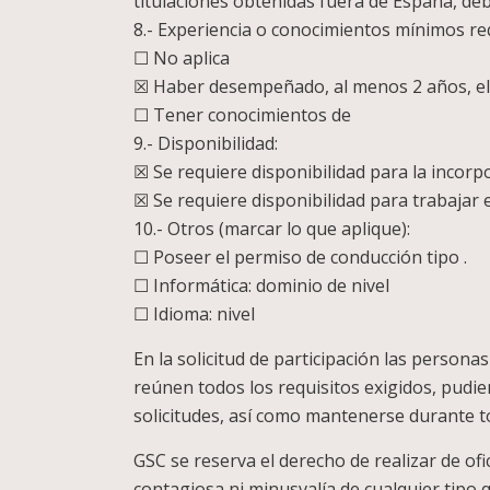
titulaciones obtenidas fuera de España, de
8.- Experiencia o conocimientos mínimos re
☐ No aplica
☒ Haber desempeñado, al menos 2 años, el
☐ Tener conocimientos de
9.- Disponibilidad:
☒ Se requiere disponibilidad para la incor
☒ Se requiere disponibilidad para trabajar 
10.- Otros (marcar lo que aplique):
☐ Poseer el permiso de conducción tipo .
☐ Informática: dominio de nivel
☐ Idioma: nivel
En la solicitud de participación las person
reúnen todos los requisitos exigidos, pudien
solicitudes, así como mantenerse durante to
GSC se reserva el derecho de realizar de o
contagiosa ni minusvalía de cualquier tipo 