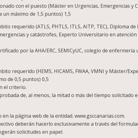
acionado con el puesto (Máster en Urgencias, Emergencias y C
a un máximo de 1,5 puntos) 1,5
ámbito requerido (ATLS, PHTLS, ITLS, AITP, TEC), Diploma de
ergencias y catástrofes, Experto Universitario en atención a
tificado por la AHA/ERC, SEMICyUC, colegio de enfermería u o
ámbito requerido (HEMS, HICAMS, FWAA, VMNI y Máster/Exp
imo de 0,5 puntos) 0,5
 el criterio.
 probada de, al menos, la mitad o más del tiempo solicitado en
o en la página web de la entidad. www.gsccanarias.com.
ectivo deberán hacerlo exclusivamente a través del formular
ogerán solicitudes en papel.