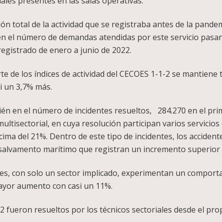
iales presentes en las salas operativas.
n total de la actividad que se registraba antes de la pandem
n el número de demandas atendidas por este servicio pasand
egistrado de enero a junio de 2022.
e de los índices de actividad del CECOES 1-1-2 se mantien
si un 3,7% más.
ién en el número de incidentes resueltos, 284.270 en el pr
ultisectorial, en cuya resolución participan varios servicio
ima del 21%. Dentro de este tipo de incidentes, los acciden
 salvamento marítimo que registran un incremento superior 
s, con solo un sector implicado, experimentan un comporta
mayor aumento con casi un 11%.
692 fueron resueltos por los técnicos sectoriales desde el pr