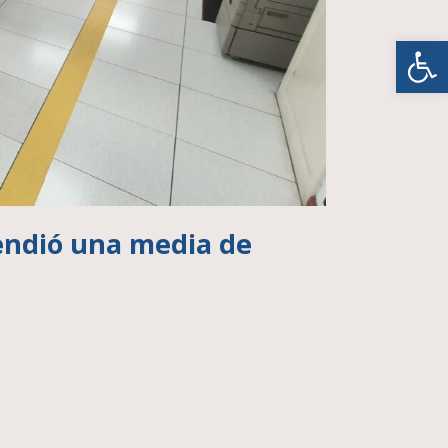
Abrir
tendió una media de