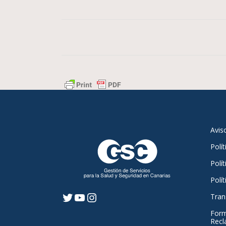
Avis
Polí
Polít
Polí
Tran
Twitter
YouTube
Instagram
Form
Recl